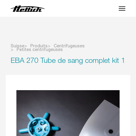
Produits
Applications
Suisse
Produits
Centrifugeuses
Petites centrifugeuses
Marques
EBA 270 Tube de sang complet kit 1
Centre SAV
À propos
Actualités et Événements
Télécharger
Contact