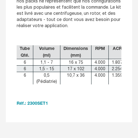
nos packs ne représentent que nos configurations
les plus populaires et facilitent la commande. Le kit
est livré avec une centrifugeuse, un rotor, et des
adaptateurs - tout ce dont vous avez besoin pour
réaliser votre application.
Tube
Volume
Dimensions
RPM
ACR
Qté.
(ml)
(mm)
6
1,1 - 7
16 x 75
4.000
1.807
6
1,5 - 15
17 x 102
4.000
2.254
6
0,5
10,7 x 36
4.000
1.359
(Pédiatrie)
Réf.: 2300SET1