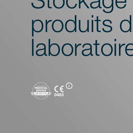
produits 
laboratoir
i