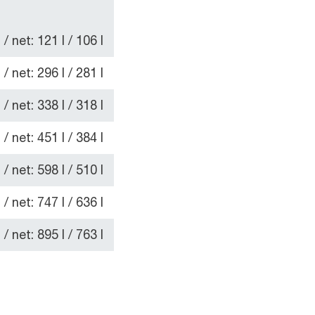
/ net: 121 l / 106 l
/ net: 296 l / 281 l
/ net: 338 l / 318 l
/ net: 451 l / 384 l
/ net: 598 l / 510 l
/ net: 747 l / 636 l
/ net: 895 l / 763 l