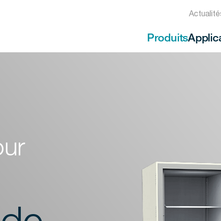
Actualit
Produits
Applic
our
 de