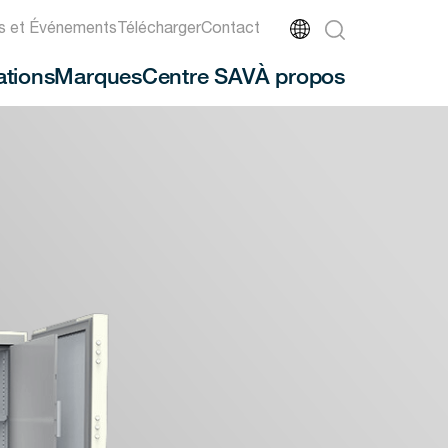
és et Événements
Télécharger
Contact
ations
Marques
Centre SAV
À propos