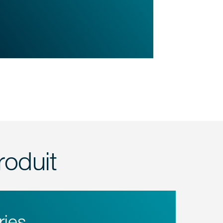
roduit
ries