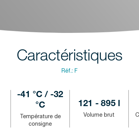
Caractéristiques
Réf.:
F
-41 °C / -32
121 - 895 l
°C
Volume brut
C
Température de
consigne