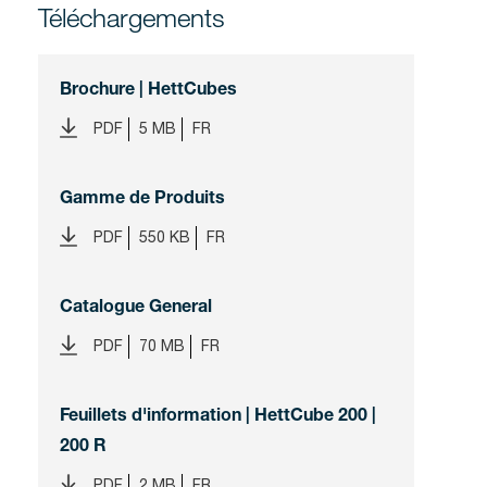
Téléchargements
Brochure | HettCubes
PDF
5 MB
FR
Gamme de Produits
PDF
550 KB
FR
Catalogue General
PDF
70 MB
FR
Feuillets d'information | HettCube 200 |
200 R
PDF
2 MB
FR