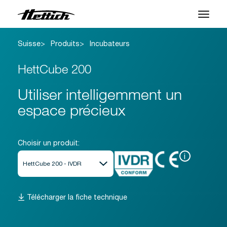
Suisse
Produits
Incubateurs
Produits
HettCube 200
Applications
Utiliser intelligemment un
Marques
espace précieux
Centre SAV
À propos
Choisir un produit:
i
Actualités et Événements
Télécharger
Télécharger la fiche technique
Contact