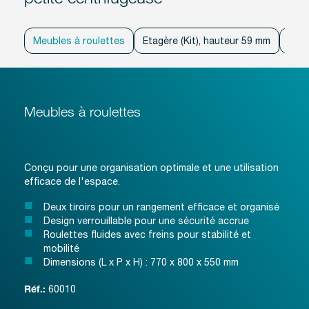
Meubles à roulettes
Etagère (Kit), hauteur 59 mm
Etag
Meubles à roulettes
Conçu pour une organisation optimale et une utilisation
efficace de l'espace.
Deux tiroirs pour un rangement efficace et organisé
Design verrouillable pour une sécurité accrue
Roulettes fluides avec freins pour stabilité et
mobilité
Dimensions (L x P x H) : 770 x 800 x 550 mm
60010
Réf.: