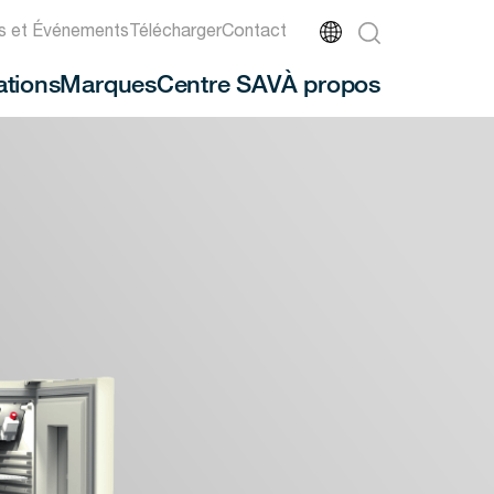
és et Événements
Télécharger
Contact
ations
Marques
Centre SAV
À propos