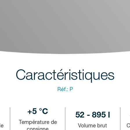
Caractéristiques
Réf.:
P
+5 °C
52 - 895 l
Température de
le
Volume brut
C
consigne