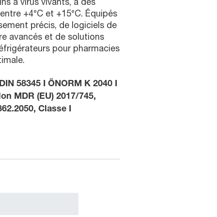
s à virus vivants, à des
entre +4°C et +15°C. Équipés
ement précis, de logiciels de
re avancés et de solutions
réfrigérateurs pour pharmacies
timale.
 DIN 58345 I ÖNORM K 2040 I
lon MDR (EU) 2017/745,
62.2050, Classe I