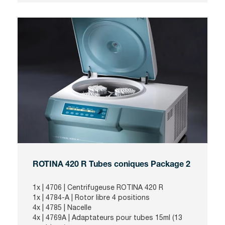
ROTINA 420 R Tubes coniques Package 2
1x |
4706
| Centrifugeuse ROTINA 420 R
1x |
4784-A
| Rotor libre 4 positions
4x |
4785
| Nacelle
4x |
4769A
| Adaptateurs pour tubes 15ml (13