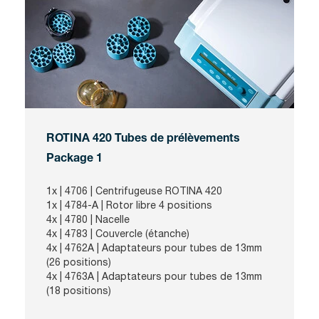
ROTINA 420 Tubes de prélèvements
Package 1
1x |
4706
| Centrifugeuse ROTINA 420
1x |
4784-A
| Rotor libre 4 positions
4x |
4780
| Nacelle
4x |
4783
| Couvercle (étanche)
4x |
4762A
| Adaptateurs pour tubes de 13mm
(26 positions)
4x |
4763A
| Adaptateurs pour tubes de 13mm
(18 positions)