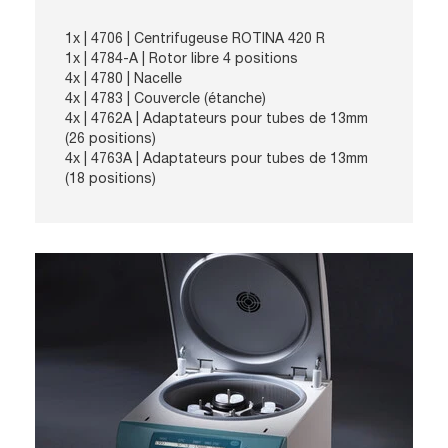
1x |
4706
| Centrifugeuse ROTINA 420 R
1x |
4784-A
| Rotor libre 4 positions
4x |
4780
| Nacelle
4x |
4783
| Couvercle (étanche)
4x |
4762A
| Adaptateurs pour tubes de 13mm
(26 positions)
4x |
4763A
| Adaptateurs pour tubes de 13mm
(18 positions)