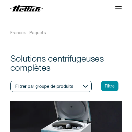
Produits
France
Paquets
Applications
Centre SAV
Solutions centrifugeuses
complètes
À propos
Contact
Nouveautés et Evenements
Téléchargements