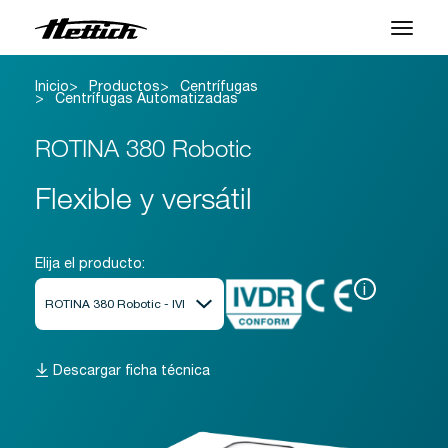
Inicio
Productos
Centrífugas
Productos
Centrífugas Automatizadas
Aplicaciones
ROTINA 380 Robotic
Centro de Soporte
Flexible y versátil
Sobre nosotros
Elija el producto:
Contacto
i
Noticias y Eventos
Descargar ficha técnica
Descargas