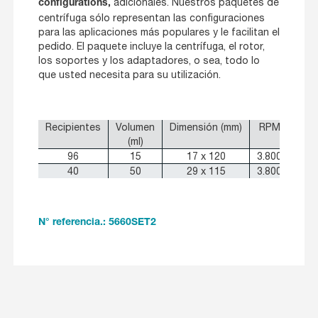
adicionales. Nuestros paquetes de
configurations,
centrífuga sólo representan las configuraciones
para las aplicaciones más populares y le facilitan el
pedido. El paquete incluye la centrífuga, el rotor,
los soportes y los adaptadores, o sea, todo lo
que usted necesita para su utilización.
Recipientes
Volumen
Dimensión (mm)
RPM
RC
(ml)
96
15
17 x 120
3.800
3.19
40
50
29 x 115
3.800
3.19
N° referencia.: 5660SET2