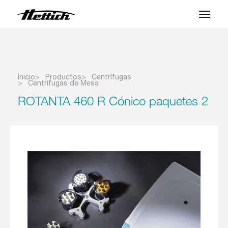
Productos
Aplicaciones
Inicio
Productos
Centrífugas
Centrífugas de Mesa
Centro de Soporte
ROTANTA 460 R Cónico paquetes 2
Sobre nosotros
Contacto
Noticias y Eventos
Descargas