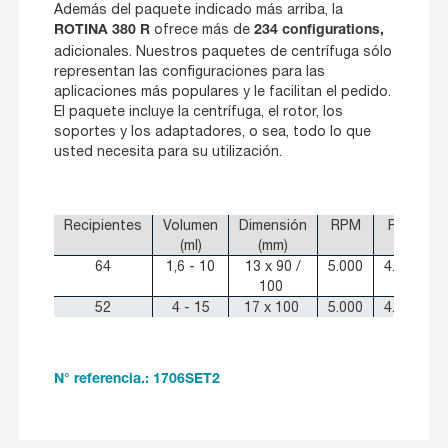
Además del paquete indicado más arriba, la
ofrece más de
ROTINA 380 R
234 configurations,
adicionales. Nuestros paquetes de centrífuga sólo
representan las configuraciones para las
aplicaciones más populares y le facilitan el pedido.
El paquete incluye la centrífuga, el rotor, los
soportes y los adaptadores, o sea, todo lo que
usted necesita para su utilización.
Recipientes
Volumen
Dimensión
RPM
RCF
(ml)
(mm)
64
1,6 - 10
13 x 90 /
5.000
4.668
100
52
4 - 15
17 x 100
5.000
4.668
N° referencia.: 1706SET2