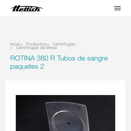
Productos
Aplicaciones
Inicio
Productos
Centrífugas
Centrífugas de Mesa
Centro de Soporte
ROTINA 380 R Tubos de sangre
paquetes 2
Sobre nosotros
Contacto
Noticias y Eventos
Descargas