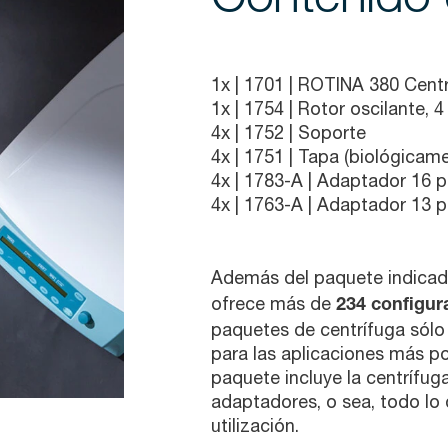
1x |
1701
| ROTINA 380 Cent
1x |
1754
| Rotor oscilante, 
4x |
1752
| Soporte
4x |
1751
| Tapa (biológicam
4x |
1783-A
| Adaptador 16 p
4x |
1763-A
| Adaptador 13 p
Además del paquete indicad
ofrece más de
234 configur
paquetes de centrífuga sólo
para las aplicaciones más pop
paquete incluye la centrífuga,
adaptadores, o sea, todo lo
utilización.