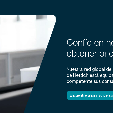
Confíe en n
obtener ori
Nuestra red global de f
de Hettich está equip
competente sus consu
Encuentre ahora su pers