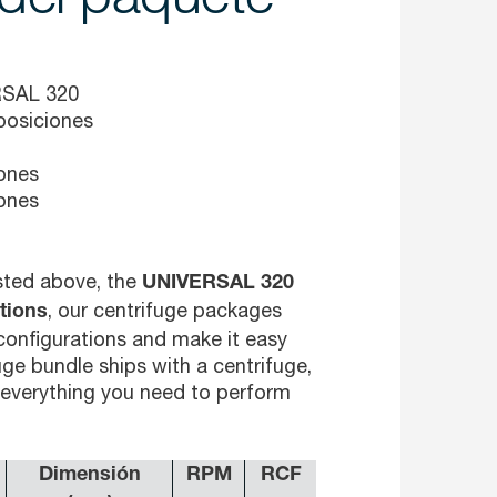
ERSAL 320
 posiciones
iones
iones
isted above, the
UNIVERSAL 320
, our centrifuge packages
tions
configurations and make it easy
uge bundle ships with a centrifuge,
- everything you need to perform
Dimensión
RPM
RCF