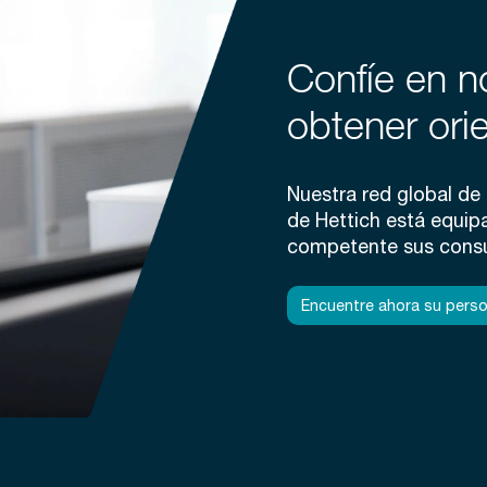
Confíe en n
obtener ori
Nuestra red global de f
de Hettich está equip
competente sus consu
Encuentre ahora su pers