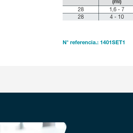
(ml)
28
1,6 - 7
28
4 - 10
N° referencia.: 1401SET1