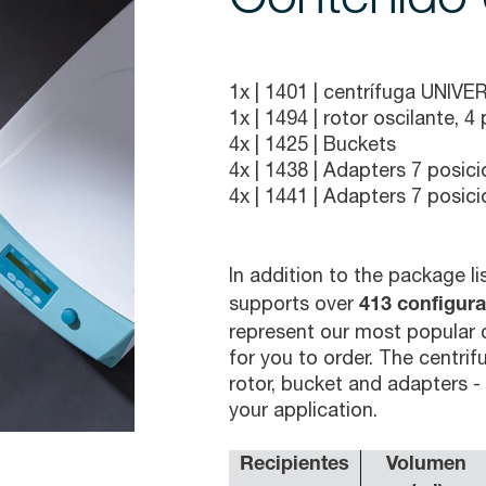
1x |
1401
| centrífuga UNIV
1x |
1494
| rotor oscilante, 4
4x |
1425
| Buckets
4x |
1438
| Adapters 7 posic
4x |
1441
| Adapters 7 posic
In addition to the package l
supports over
413 configura
represent our most popular 
for you to order. The centrif
rotor, bucket and adapters 
your application.
Recipientes
Volumen