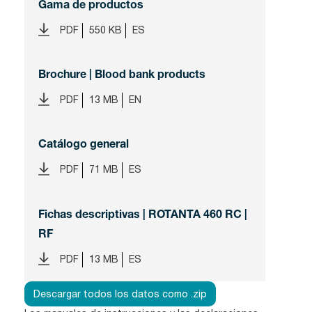
Gama de productos
PDF
550 KB
ES
Brochure | Blood bank products
PDF
13 MB
EN
Catálogo general
PDF
71 MB
ES
Fichas descriptivas | ROTANTA 460 RC |
RF
PDF
13 MB
ES
Descargar todos los datos como .zip