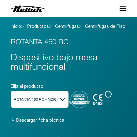
Inicio
Productos
Centrífugas
Centrífugas de Piso
Productos
ROTANTA 460 RC
Aplicaciones
Dispositivo bajo mesa
Centro de Soporte
multifuncional
Sobre nosotros
Contacto
Elija el producto:
i
Noticias y Eventos
Descargas
Descargar ficha técnica