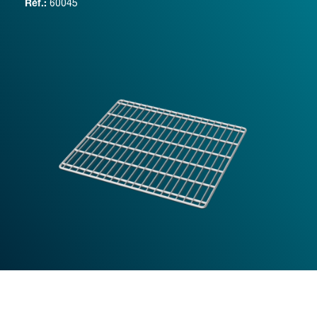
60045
Réf.: