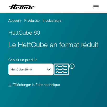
Accueil
Produits
Incubateurs
Produits
HettCube 60
Applications
Le HettCube en format réduit
Centre SAV
À propos
Choisir un produit:
Contact
i
Actualités et Événements
Télécharger la fiche technique
Téléchargements