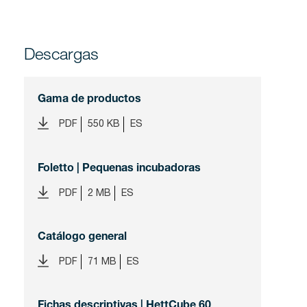
Descargas
Gama de productos
PDF
550 KB
ES
Foletto | Pequenas incubadoras
PDF
2 MB
ES
Catálogo general
PDF
71 MB
ES
Fichas descriptivas | HettCube 60