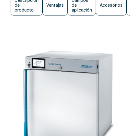
Descripción
Campos
del
Ventajas
de
Accesorios
Co
producto
aplicación