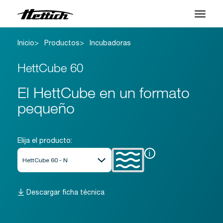
Inicio
Productos
Incubadoras
Productos
HettCube 60
Aplicaciones
El HettCube en un formato
Centro de Soporte
pequeño
Sobre nosotros
Contacto
Elija el producto:
i
Noticias y Eventos
Descargar ficha técnica
Descargas