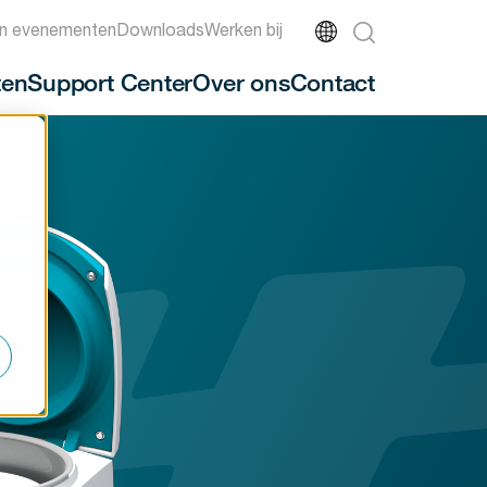
n evenementen
Downloads
Werken bij
ten
Support Center
Over ons
Contact
-