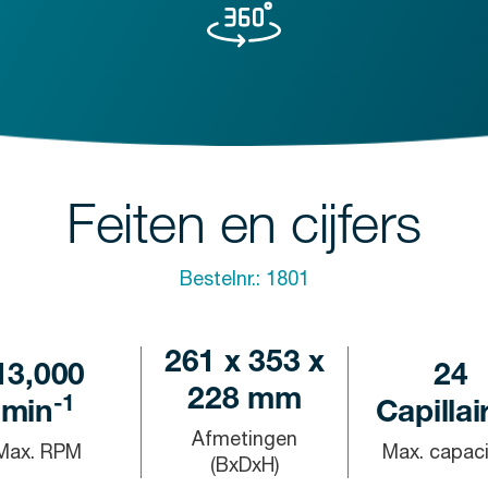
Feiten en cijfers
Bestelnr.:
1801
261 x 353 x
13,000
24
228 mm
-1
min
Capillai
Afmetingen
Max. RPM
Max. capaci
(BxDxH)