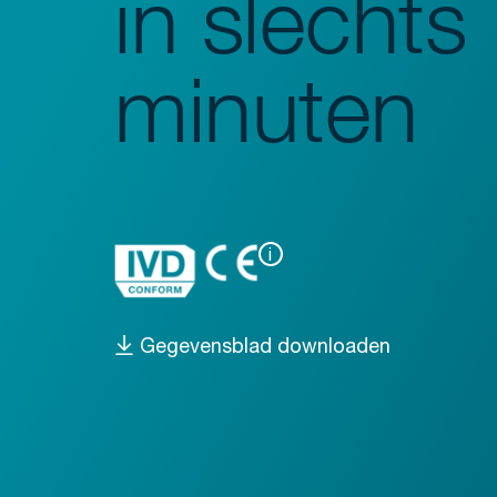
in slechts
Spoelmachines
Monsterbereiding
minuten
Schudders
Analyse
Monitoring
i
Gegevensblad downloaden