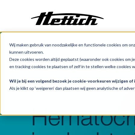
Wij maken gebruik van noodzakelijke en functionele cookies om on
Maatwerk
kunnen uitvoeren.
Incubatoren
Deze cookies worden altijd geplaatst (waaronder ook cookies om j
Benelux
Producten
Centrifuges
Kleine Centr
Centrifuges
en tracking cookies te plaatsen of zelf in te stellen welke cookies 
Klimaatkasten
Wil je bij een volgend bezoek je cookie-voorkeuren wijzigen of
HAEMATOKRIT 
Koelen
Als je klikt op ‘weigeren’ dan plaatsen wij geen analytische of advert
Vriezen
Ovens
Hematocri
Sterilisatoren
Baden
Flowkasten