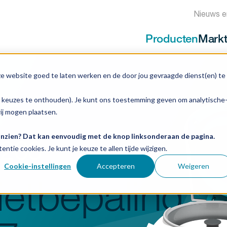
Nieuws e
Producten
Mark
ze website goed te laten werken en de door jou gevraagde dienst(en) te
e keuzes te onthouden). Je kunt ons toestemming geven om analytische
ifuges
wij mogen plaatsen.
 inzien? Dat kan eenvoudig met de knop linksonderaan de pagina.
200
entie cookies. Je kunt je keuze te allen tijde wijzigen.
Cookie-instellingen
Accepteren
Weigeren
etbepaling