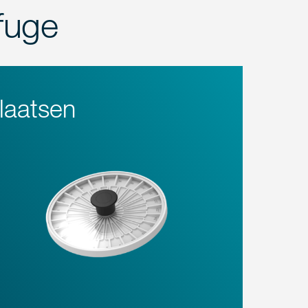
fuge
laatsen