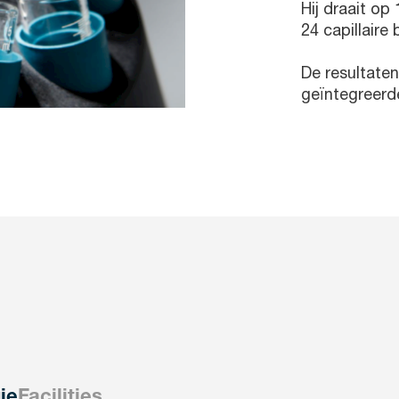
Hij draait op
24 capillaire
De resultate
geïntegreerde
ie
Facilities