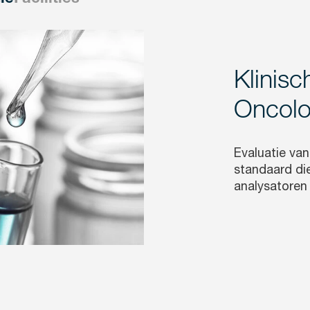
Klinis
Oncolo
Evaluatie va
standaard die
analysatoren