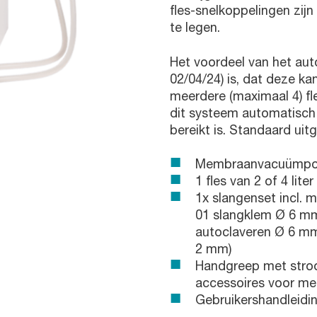
fles-snelkoppelingen zijn
te legen.
Het voordeel van het au
02/04/24) is, dat deze k
meerdere (maximaal 4) fl
dit systeem automatisch 
bereikt is. Standaard uit
Membraanvacuümpom
1 fles van 2 of 4 lite
1x slangenset incl. 
01 slangklem Ø 6 mm,
autoclaveren Ø 6 mm
2 mm)
Handgreep met stroo
accessoires voor mee
Gebruikershandleidin