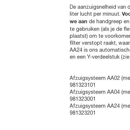
De aanzuigsnelheid van 
liter lucht per minuut.
Voo
de handgreep en 
we aan
te gebruiken (als je de fl
plaatst) om te voorkomen
filter verstopt raakt, wa
AA24 is ons automatisc
en een Y-verdeelstuk (zie 
Afzuigsysteem AA02 (met 2 
981323101
Afzuigsysteem AA04 (met 4 
981323001
Afzuigsysteem AA24 (met 4 
981323201