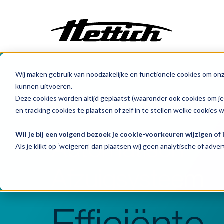
Wij maken gebruik van noodzakelijke en functionele cookies om on
Maatwerk
kunnen uitvoeren.
Incubatoren
Deze cookies worden altijd geplaatst (waaronder ook cookies om j
Benelux
Producten
Monsterbereiding
Centrifuges
en tracking cookies te plaatsen of zelf in te stellen welke cookies 
Klimaatkasten
Wil je bij een volgend bezoek je cookie-voorkeuren wijzigen of
Automatisch
Koelen
Als je klikt op ‘weigeren’ dan plaatsen wij geen analytische of advert
Vriezen
Afzuigsysteem
Ovens
Sterilisatoren
Baden
Efficiënte
Flowkasten