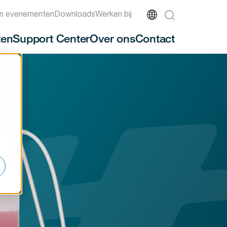
n evenementen
Downloads
Werken bij
ten
Support Center
Over ons
Contact
-