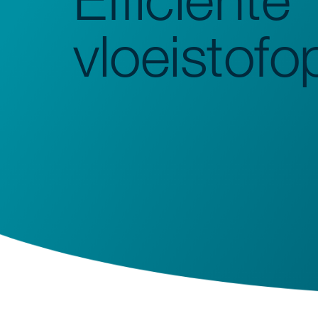
Spoelmachines
vloeistofo
Monsterbereiding
Schudders
Analyse
Monitoring