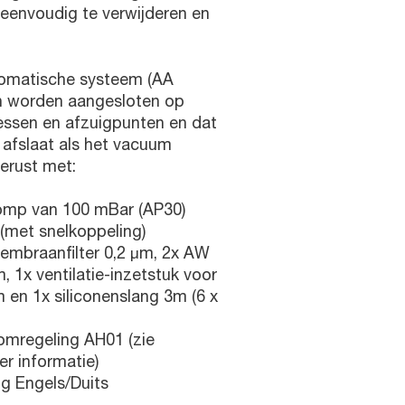
 eenvoudig te verwijderen en
tomatische systeem (AA
an worden aangesloten op
essen en afzuigpunten en dat
afslaat als het vacuum
gerust met:
p van 100 mBar (AP30)
r (met snelkoppeling)
membraanfilter 0,2 μm, 2x AW
 1x ventilatie-inzetstuk voor
 en 1x siliconenslang 3m (6 x
mregeling AH01 (zie
r informatie)
g Engels/Duits