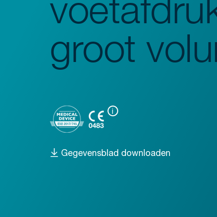
voetafdru
Spoelmachines
Monsterbereiding
groot vol
Schudders
Analyse
Monitoring
i
Gegevensblad downloaden