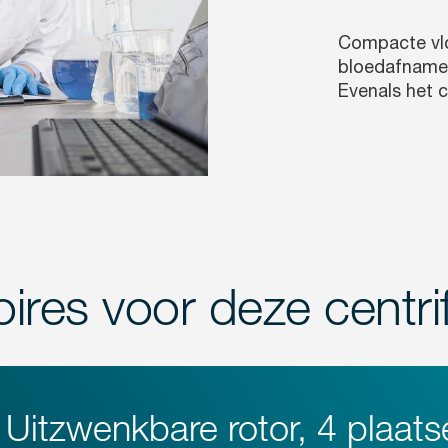
Compacte vlo
bloedafnameb
Evenals het 
oires voor deze centri
Uitzwenkbare rotor, 4 plaats