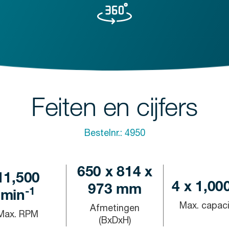
Feiten en cijfers
Bestelnr.:
4950
650 x 814 x
11,500
4 x 1,00
973 mm
-1
min
Max. capaci
Afmetingen
Max. RPM
(BxDxH)