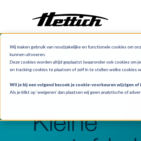
Wij maken gebruik van noodzakelijke en functionele cookies om on
Maatwerk
kunnen uitvoeren.
Incubatoren
Deze cookies worden altijd geplaatst (waaronder ook cookies om j
Benelux
Producten
Centrifuges
Vloerstaand
Centrifuges
en tracking cookies te plaatsen of zelf in te stellen welke cookies 
Klimaatkasten
Wil je bij een volgend bezoek je cookie-voorkeuren wijzigen of
ROTIXA 500 RS
Koelen
Als je klikt op ‘weigeren’ dan plaatsen wij geen analytische of advert
Vriezen
Ovens
Kleine
Sterilisatoren
Baden
Flowkasten