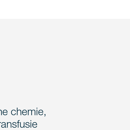
che chemie,
ransfusie