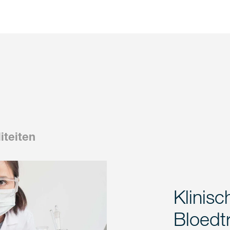
liteiten
Klinis
Bloedt