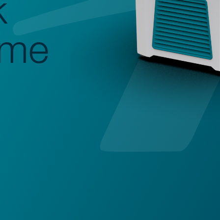
k
ume