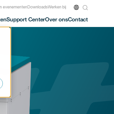
n evenementen
Downloads
Werken bij
ten
Support Center
Over ons
Contact
-