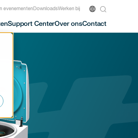
n evenementen
Downloads
Werken bij
ten
Support Center
Over ons
Contact
-