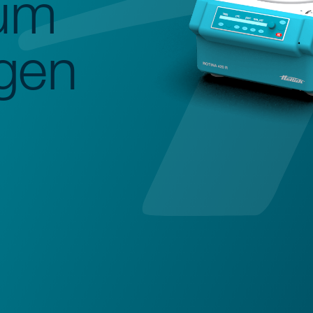
ium
gen