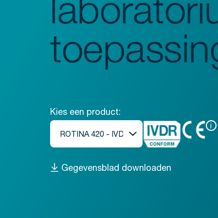
laborator
Spoelmachines
Monsterbereiding
toepassin
Schudders
Analyse
Monitoring
Kies een product:
i
Gegevensblad downloaden