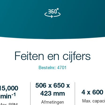
Feiten en cijfers
Bestelnr.:
4701
506 x 650 x
15,000
4 x 600
423 mm
-1
min
Max. capaci
Afmetingen
Max. RPM