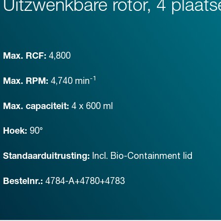
Uitzwenkbare rotor, 4 plaats
4,800
Max. RCF:
-1
4,740
min
Max. RPM:
4 x 600 ml
Max. capaciteit:
90°
Hoek:
Incl. Bio-Containment lid
Standaarduitrusting:
4784-A+4780+4783
Bestelnr.: