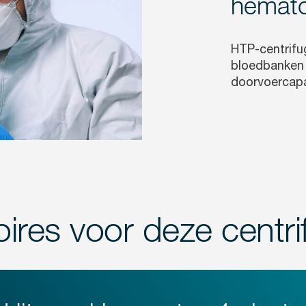
hemato
HTP-centrifug
bloedbanken 
doorvoercapa
oires voor deze centri