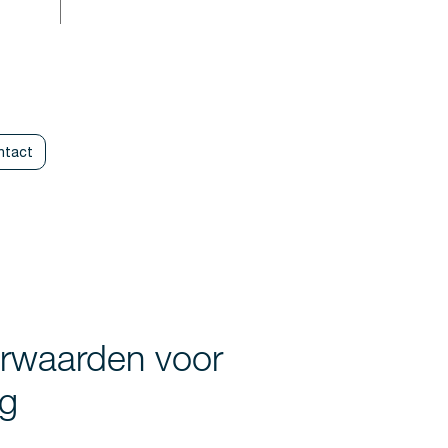
ntact
rwaarden voor
ng