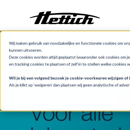
Wij maken gebruik van noodzakelijke en functionele cookies om on
Maatwerk
kunnen uitvoeren.
Incubatoren
Deze cookies worden altijd geplaatst (waaronder ook cookies om j
Benelux
Producten
Centrifuges
Tafelmodel C
Centrifuges
en tracking cookies te plaatsen of zelf in te stellen welke cookies 
Klimaatkasten
Wil je bij een volgend bezoek je cookie-voorkeuren wijzigen of
ROTINA 420
Koelen
Als je klikt op ‘weigeren’ dan plaatsen wij geen analytische of advert
Vriezen
Ovens
Voor alle
Sterilisatoren
Baden
Flowkasten