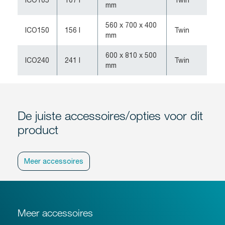
ICO105
107 l
Twin
mm
560 x 700 x 400
ICO150
156 l
Twin
mm
600 x 810 x 500
ICO240
241 l
Twin
mm
De juiste accessoires/opties voor dit
product
Meer accessoires
Meer accessoires