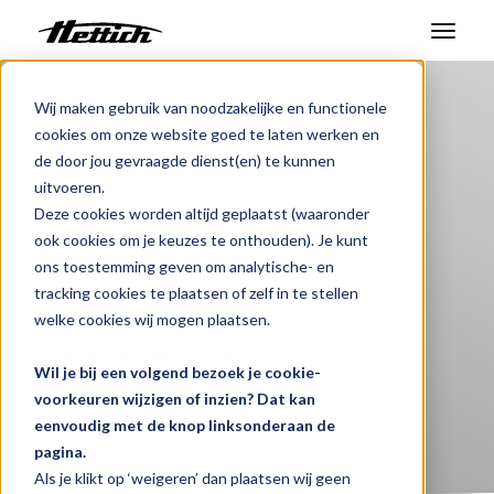
Benelux
Producten
Incubatoren
Producten
Wij maken gebruik van noodzakelijke en functionele
cookies om onze website goed te laten werken en
CO2 Incubator
Markten
de door jou gevraagde dienst(en) te kunnen
uitvoeren.
Geavanceerde
Support Center
Deze cookies worden altijd geplaatst (waaronder
precisiebesturing
ook cookies om je keuzes te onthouden). Je kunt
Over ons
ons toestemming geven om analytische- en
tracking cookies te plaatsen of zelf in te stellen
Contact
Kies een product:
welke cookies wij mogen plaatsen.
i
Wil je bij een volgend bezoek je cookie-
Nieuws en evenementen
voorkeuren wijzigen of inzien? Dat kan
eenvoudig met de knop linksonderaan de
Downloads
pagina.
Werken bij
Als je klikt op ‘weigeren’ dan plaatsen wij geen