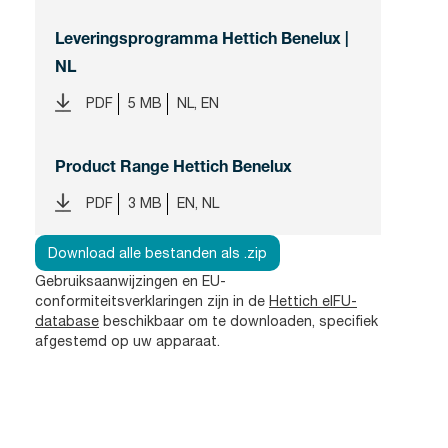
Leveringsprogramma Hettich Benelux |
NL
PDF
5 MB
NL, EN
Product Range Hettich Benelux
PDF
3 MB
EN, NL
Download alle bestanden als .zip
Gebruiksaanwijzingen en EU-
conformiteitsverklaringen zijn in de
Hettich eIFU-
database
beschikbaar om te downloaden, specifiek
afgestemd op uw apparaat.