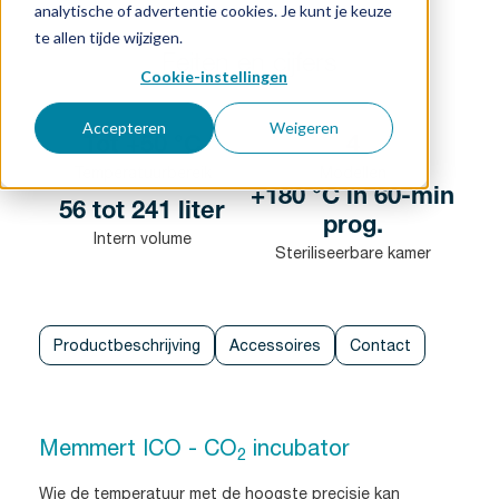
analytische of advertentie cookies. Je kunt je keuze
te allen tijde wijzigen.
Feiten en cijfers
Cookie-instellingen
Accepteren
Weigeren
Tot +50 °C
4
Temperatuurbereik
Modellen
+180 °C in 60-min
56 tot 241 liter
prog.
Intern volume
Steriliseerbare kamer
Productbeschrijving
Accessoires
Contact
Memmert ICO - CO
incubator
2
Wie de temperatuur met de hoogste precisie kan