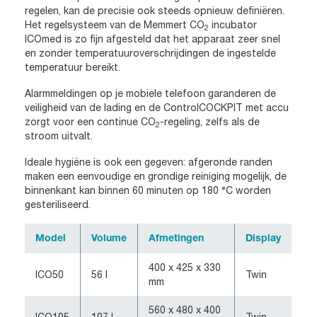
regelen, kan de precisie ook steeds opnieuw definiëren.
Het regelsysteem van de Memmert CO
incubator
2
ICOmed is zo fijn afgesteld dat het apparaat zeer snel
en zonder temperatuuroverschrijdingen de ingestelde
temperatuur bereikt.
Alarmmeldingen op je mobiele telefoon garanderen de
veiligheid van de lading en de ControlCOCKPIT met accu
zorgt voor een continue CO
-regeling, zelfs als de
2
stroom uitvalt.
Ideale hygiëne is ook een gegeven: afgeronde randen
maken een eenvoudige en grondige reiniging mogelijk, de
binnenkant kan binnen 60 minuten op 180 °C worden
gesteriliseerd.
Model
Volume
Afmetingen
Display
400 x 425 x 330
ICO50
56 l
Twin
mm
560 x 480 x 400