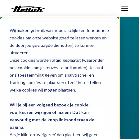
Benelux
Producten
Monitoring
Producten
Wij maken gebruik van noodzakelijke en functionele
cookies om onze website goed te laten werken en
Sycl
Markten
de door jou gevraagde dienst(en) te kunnen
uitvoeren.
Monitor meer dan alleen
Support Center
Deze cookies worden altijd geplaatst (waaronder
temperatuur
ook cookies om je keuzes te onthouden). Je kunt
Over ons
ons toestemming geven om analytische- en
tracking cookies te plaatsen of zelf in te stellen
Contact
welke cookies wij mogen plaatsen.
Wil je bij een volgend bezoek je cookie-
Nieuws en evenementen
voorkeuren wijzigen of inzien? Dat kan
eenvoudig met de knop linksonderaan de
Downloads
pagina.
Werken bij
Als je klikt op ‘weigeren’ dan plaatsen wij geen