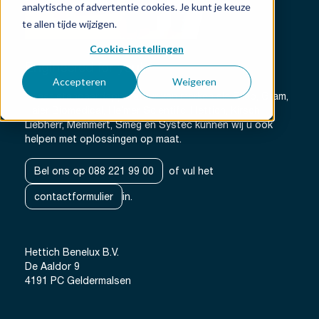
analytische of advertentie cookies. Je kunt je keuze
te allen tijde wijzigen.
Cookie-instellingen
Engineered for you!
Accepteren
Weigeren
Naast standaardapparatuur van merken als Erlab, Gram,
Haier Biomedical, Helmer Scientifc, Hettich, Kirsch,
Liebherr, Memmert, Smeg en Systec kunnen wij u ook
helpen met oplossingen op maat.
Bel ons op 088 221 99 00
of vul het
contactformulier
in.
Hettich Benelux B.V.
De Aaldor 9
4191 PC Geldermalsen