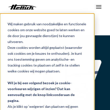
Producten
Wij maken gebruik van noodzakelijke en functionele
Benelux
Producten
Monsterbereiding
cookies om onze website goed te laten werken en
Vriesdrogers
Markten
de door jou gevraagde dienst(en) te kunnen
uitvoeren.
Support Center
Deze cookies worden altijd geplaatst (waaronder
ook cookies om je keuzes te onthouden). Je kunt
Over ons
ons toestemming geven om analytische- en
tracking cookies te plaatsen of zelf in te stellen
Contact
welke cookies wij mogen plaatsen.
Wil je bij een volgend bezoek je cookie-
Nieuws en evenementen
voorkeuren wijzigen of inzien? Dat kan
eenvoudig met de knop linksonderaan de
Downloads
pagina.
Werken bij
Als je klikt op ‘weigeren’ dan plaatsen wij geen