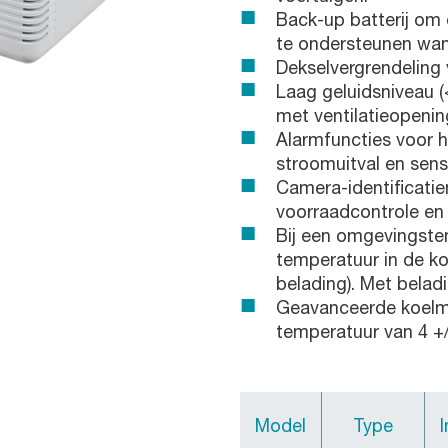
Back-up batterij om 
te ondersteunen wan
Dekselvergrendeling 
Laag geluidsniveau (
met ventilatieopenin
Alarmfuncties voor 
stroomuitval en sens
Camera-identificati
voorraadcontrole en
Bij een omgevingstem
temperatuur in de koe
belading). Met beladi
Geavanceerde koelmo
temperatuur van 4 +/
Model
Type