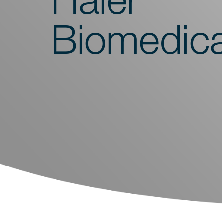
Spoelmachines
Biomedica
Monsterbereiding
Schudders
Analyse
Monitoring