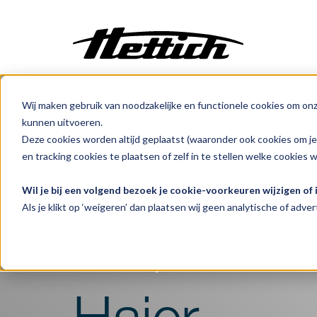
Wij maken gebruik van noodzakelijke en functionele cookies om on
Maatwerk
kunnen uitvoeren.
Incubatoren
Deze cookies worden altijd geplaatst (waaronder ook cookies om j
Benelux
Producten
Koelen
Laboratorium
Centrifuges
en tracking cookies te plaatsen of zelf in te stellen welke cookies 
Klimaatkasten
Wil je bij een volgend bezoek je cookie-voorkeuren wijzigen of
Medische
Koelen
Als je klikt op ‘weigeren’ dan plaatsen wij geen analytische of advert
Vriezen
Transportkoeler
Ovens
Sterilisatoren
Baden
Haier
Flowkasten