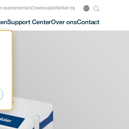
n evenementen
Downloads
Werken bij
ten
Support Center
Over ons
Contact
-