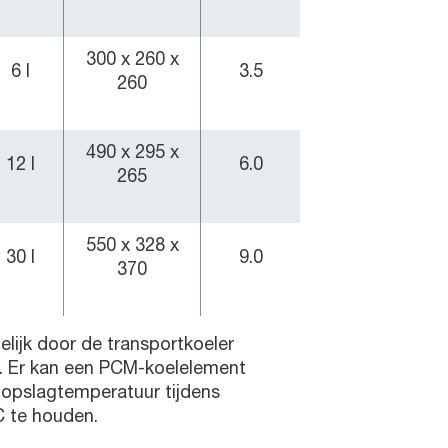
300 x 260 x
6 l
3.5
260
490 x 295 x
12 l
6.0
265
550 x 328 x
30 l
9.0
370
elijk door de transportkoeler
en. Er kan een PCM-koelelement
opslagtemperatuur tijdens
°C te houden.