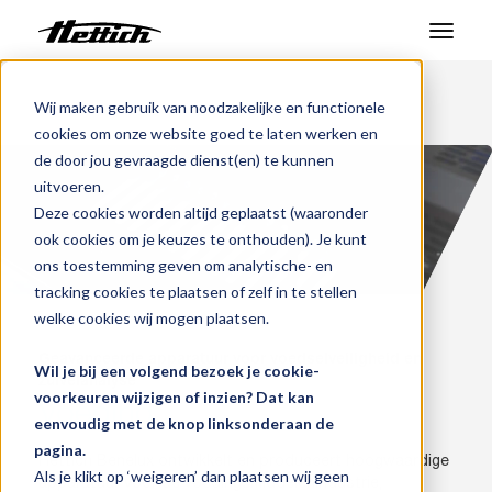
Producten
Wij maken gebruik van noodzakelijke en functionele
Benelux
Markten
Voeding
cookies om onze website goed te laten werken en
Markten
de door jou gevraagde dienst(en) te kunnen
uitvoeren.
Support Center
Deze cookies worden altijd geplaatst (waaronder
ook cookies om je keuzes te onthouden). Je kunt
Over ons
ons toestemming geven om analytische- en
tracking cookies te plaatsen of zelf in te stellen
Contact
welke cookies wij mogen plaatsen.
Geavanceerde apparatuur voor voedselveiligheid en
Wil je bij een volgend bezoek je cookie-
Nieuws en evenementen
zuivelanalyse
voorkeuren wijzigen of inzien? Dat kan
Voeding
eenvoudig met de knop linksonderaan de
Downloads
pagina.
Hettich Benelux ontwikkelt en produceert hoogwaardige
Werken bij
Als je klikt op ‘weigeren’ dan plaatsen wij geen
apparatuur voor de voedingsmiddelenindustrie,