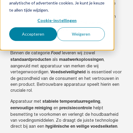
analytische of advertentie cookies. Je kunt je keuze
waaronder het innovatieve
voor de
MoPlant-systeem
te allen tijde wijzigen.
analyse van
in melk en aanverwante
melkvet
zuivelproducten. Onze
is speciaal ontworpen
oliebad
Cookie-instellingen
voor het bepalen van de
hittestabiliteit van magere
, terwijl het
nauwkeurige
melkpoeder
fermentatiebad
Accepteren
Weigeren
temperatuurgradaties en pH-regeling biedt voor het
testen en ontwikkelen van diverse zuivelproducten.
Binnen de categorie
leveren wij zowel
Food
als
,
standaardproducten
maatwerkoplossingen
aangevuld met apparatuur van merken die wij
vertegenwoordigen.
is essentieel voor
Voedselveiligheid
de gezondheid van de consument en het vertrouwen in
een product. Betrouwbare apparatuur speelt hierin een
cruciale rol.
Apparatuur met
,
stabiele temperatuurregeling
en
helpt
eenvoudige reiniging
precisiecontrole
besmetting te voorkomen en verlengt de houdbaarheid
van voedingsmiddelen. Zo draagt de juiste technologie
direct bij aan een
.
hygiënische en veilige voedselketen