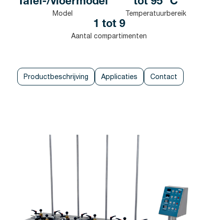
Tafel-/vloermodel
tot 95 °C
Model
Temperatuurbereik
1 tot 9
Aantal compartimenten
Productbeschrijving
Applicaties
Contact