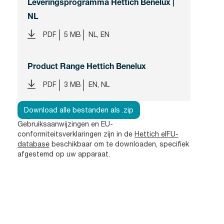
Leveringsprogramma Hettich Benelux |
NL
PDF
5 MB
NL, EN
Product Range Hettich Benelux
PDF
3 MB
EN, NL
Download alle bestanden als .zip
Gebruiksaanwijzingen en EU-
conformiteitsverklaringen zijn in de
Hettich eIFU-
database
beschikbaar om te downloaden, specifiek
afgestemd op uw apparaat.