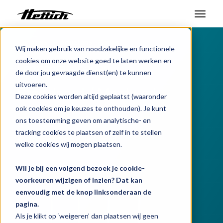
Benelux
Producten
Baden
Producten
Wij maken gebruik van noodzakelijke en functionele
cookies om onze website goed te laten werken en
Fermentatiebaden
Markten
de door jou gevraagde dienst(en) te kunnen
uitvoeren.
Standaard / Maatwerk
Support Center
Deze cookies worden altijd geplaatst (waaronder
ook cookies om je keuzes te onthouden). Je kunt
Over ons
ons toestemming geven om analytische- en
tracking cookies te plaatsen of zelf in te stellen
Contact
Gegevensblad downloaden
welke cookies wij mogen plaatsen.
Wil je bij een volgend bezoek je cookie-
Nieuws en evenementen
voorkeuren wijzigen of inzien? Dat kan
eenvoudig met de knop linksonderaan de
Downloads
pagina.
Werken bij
Als je klikt op ‘weigeren’ dan plaatsen wij geen