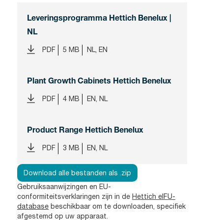
Leveringsprogramma Hettich Benelux |
NL
PDF
5 MB
NL, EN
Plant Growth Cabinets Hettich Benelux
PDF
4 MB
EN, NL
Product Range Hettich Benelux
PDF
3 MB
EN, NL
Download alle bestanden als .zip
Gebruiksaanwijzingen en EU-
conformiteitsverklaringen zijn in de
Hettich eIFU-
database
beschikbaar om te downloaden, specifiek
afgestemd op uw apparaat.