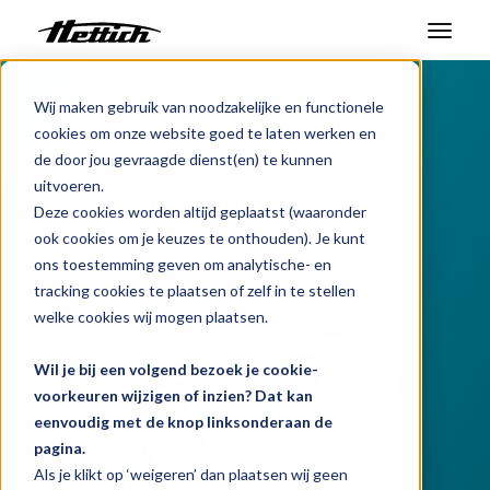
Benelux
Producten
Klimaatkasten
Producten
Wij maken gebruik van noodzakelijke en functionele
cookies om onze website goed te laten werken en
Hydroponisch Systeem
Markten
de door jou gevraagde dienst(en) te kunnen
uitvoeren.
Voedingswater
Support Center
Deze cookies worden altijd geplaatst (waaronder
ook cookies om je keuzes te onthouden). Je kunt
Over ons
ons toestemming geven om analytische- en
tracking cookies te plaatsen of zelf in te stellen
Contact
welke cookies wij mogen plaatsen.
Wil je bij een volgend bezoek je cookie-
Nieuws en evenementen
voorkeuren wijzigen of inzien? Dat kan
eenvoudig met de knop linksonderaan de
Downloads
pagina.
Werken bij
Als je klikt op ‘weigeren’ dan plaatsen wij geen