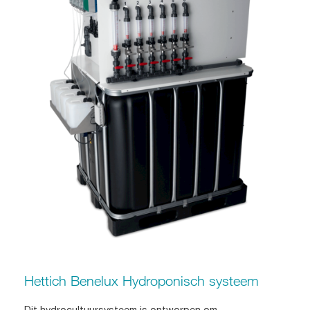
Hettich Benelux Hydroponisch systeem
Dit hydrocultuursysteem is ontworpen om