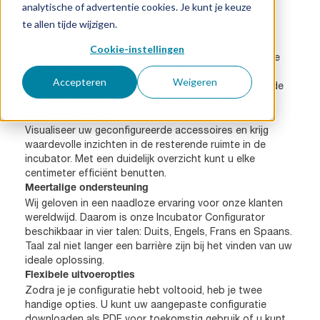
Ontdek de spannende functies van onze
analytische of advertentie cookies. Je kunt je keuze
te allen tijde wijzigen.
Incubator Configurator
Intelligente rekenmachine
Cookie-instellingen
Onze ingebouwde calculator geeft realtime informatie
over de beschikbare laadcapaciteit op basis van de
Accepteren
Weigeren
door jou gekozen configuratie. Nu kunt u eenvoudig de
perfecte oplossing voor uw behoeften bepalen.
Grafisch overzicht
Visualiseer uw geconfigureerde accessoires en krijg
waardevolle inzichten in de resterende ruimte in de
incubator. Met een duidelijk overzicht kunt u elke
centimeter efficiënt benutten.
Meertalige ondersteuning
Wij geloven in een naadloze ervaring voor onze klanten
wereldwijd. Daarom is onze Incubator Configurator
beschikbaar in vier talen: Duits, Engels, Frans en Spaans.
Taal zal niet langer een barrière zijn bij het vinden van uw
ideale oplossing.
Flexibele uitvoeropties
Zodra je je configuratie hebt voltooid, heb je twee
handige opties. U kunt uw aangepaste configuratie
downloaden als PDF voor toekomstig gebruik of u kunt