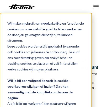
Producten
Wij maken gebruik van noodzakelijke en functionele
Benelux
Nieuws en evenementen
cookies om onze website goed te laten werken en
Stel je voor - je kunt configureren!
Markten
de door jou gevraagde dienst(en) te kunnen
uitvoeren.
Support Center
Deze cookies worden altijd geplaatst (waaronder
Stel je voor - je kunt configureren!
ook cookies om je keuzes te onthouden). Je kunt
Over ons
ons toestemming geven om analytische- en
Maak kennis met de nieuwe Incubator
tracking cookies te plaatsen of zelf in te stellen
Contact
Configurator
- Pas uw ideale oplossing aan!
welke cookies wij mogen plaatsen.
We zijn verheugd om de lancering van onze gloednieuwe
Broedmachineconfigurator aan te kondigen!
Wil je bij een volgend bezoek je cookie-
Nieuws en evenementen
Nu hebt u de mogelijkheid om uw ideale broedmachine
voorkeuren wijzigen of inzien? Dat kan
op maat te maken door te kiezen uit een reeks criteria,
eenvoudig met de knop linksonderaan de
Downloads
waaronder grootte, voltage, opties en accessoires.
pagina.
Werken bij
Als je klikt op ‘weigeren’ dan plaatsen wij geen