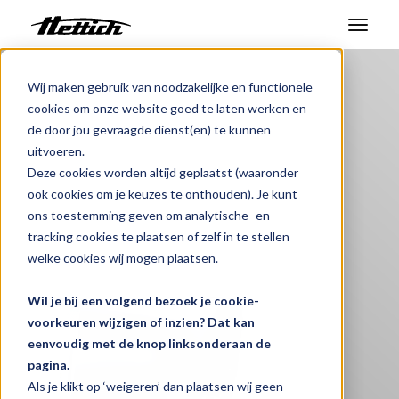
Benelux
Producten
Producten
Wij maken gebruik van noodzakelijke en functionele
cookies om onze website goed te laten werken en
Waterbad WTB
Markten
de door jou gevraagde dienst(en) te kunnen
uitvoeren.
Veelzijdig waterbad
Support Center
Deze cookies worden altijd geplaatst (waaronder
ook cookies om je keuzes te onthouden). Je kunt
Over ons
ons toestemming geven om analytische- en
tracking cookies te plaatsen of zelf in te stellen
Contact
welke cookies wij mogen plaatsen.
Wil je bij een volgend bezoek je cookie-
Nieuws en evenementen
voorkeuren wijzigen of inzien? Dat kan
eenvoudig met de knop linksonderaan de
Downloads
pagina.
Werken bij
Als je klikt op ‘weigeren’ dan plaatsen wij geen