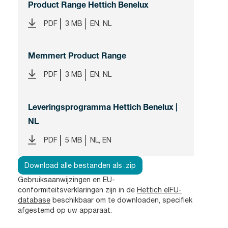
Product Range Hettich Benelux
PDF
3 MB
EN, NL
Memmert Product Range
PDF
3 MB
EN, NL
Leveringsprogramma Hettich Benelux |
NL
PDF
5 MB
NL, EN
Download alle bestanden als .zip
Gebruiksaanwijzingen en EU-
conformiteitsverklaringen zijn in de
Hettich eIFU-
database
beschikbaar om te downloaden, specifiek
afgestemd op uw apparaat.