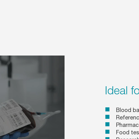
Ideal fo
Blood b
Referenc
Pharmace
Food tes