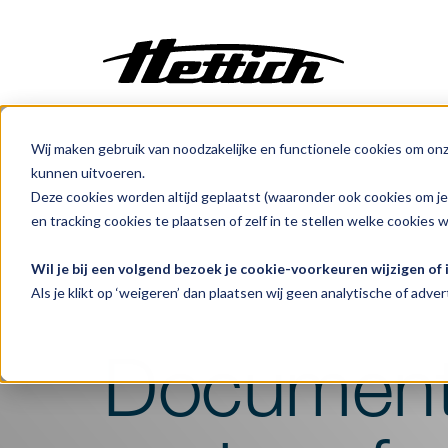
Wij maken gebruik van noodzakelijke en functionele cookies om on
Maatwerk
kunnen uitvoeren.
Incubatoren
Deze cookies worden altijd geplaatst (waaronder ook cookies om j
Benelux
Producten
Centrifuges
Vloerstaand
Centrifuges
en tracking cookies te plaatsen of zelf in te stellen welke cookies 
Klimaatkasten
Wil je bij een volgend bezoek je cookie-voorkeuren wijzigen of
HettInfo II
Koelen
Als je klikt op ‘weigeren’ dan plaatsen wij geen analytische of advert
Vriezen
Ovens
Document
Sterilisatoren
Baden
Flowkasten