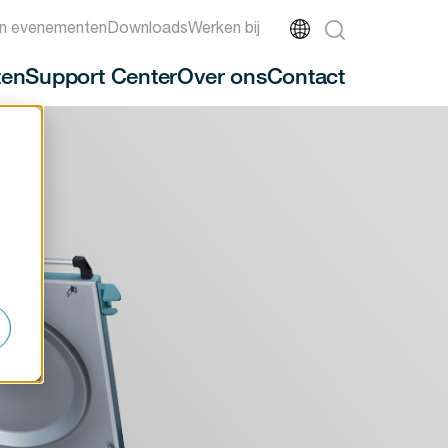
n evenementen
Downloads
Werken bij
ten
Support Center
Over ons
Contact
-