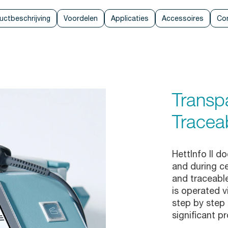
uctbeschrijving
Voordelen
Applicaties
Accessoires
Co
Transp
Traceab
HettInfo II 
and during ce
and traceabl
is operated v
step by step 
significant p