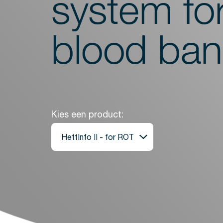
system fo
Spoelmachines
Monsterbereiding
blood ban
Schudders
Analyse
Monitoring
Kies een product: