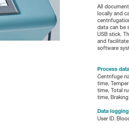
All document
locally and c
centrifugatio
data can be 
USB stick. T
and facilitat
software sys
Process dat
Centrifuge na
time, Tempera
time, Total r
time, Braking
Data loggin
User ID. Blo