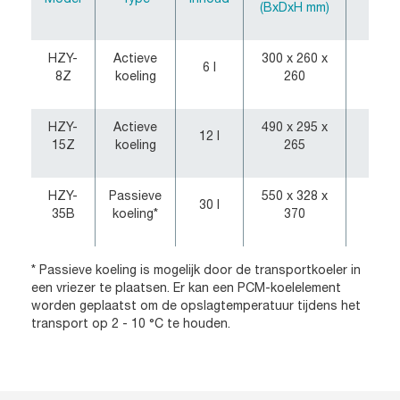
(BxDxH mm)
(kg)
HZY-
Actieve
300 x 260 x
6 l
3.5
8Z
koeling
260
HZY-
Actieve
490 x 295 x
12 l
6.0
15Z
koeling
265
HZY-
Passieve
550 x 328 x
30 l
9.0
35B
koeling*
370
* Passieve koeling is mogelijk door de transportkoeler in
een vriezer te plaatsen. Er kan een PCM-koelelement
worden geplaatst om de opslagtemperatuur tijdens het
transport op 2 - 10 °C te houden.