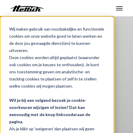
Benelux
Producten
Producten
Wij maken gebruik van noodzakelijke en functionele
cookies om onze website goed te laten werken en
Medische Transportkoeler
Markten
de door jou gevraagde dienst(en) te kunnen
uitvoeren.
Haier Biomedical
Support Center
Deze cookies worden altijd geplaatst (waaronder
ook cookies om je keuzes te onthouden). Je kunt
Over ons
ons toestemming geven om analytische- en
tracking cookies te plaatsen of zelf in te stellen
Contact
welke cookies wij mogen plaatsen.
Wil je bij een volgend bezoek je cookie-
Nieuws en evenementen
voorkeuren wijzigen of inzien? Dat kan
eenvoudig met de knop linksonderaan de
Downloads
pagina.
Werken bij
Als je klikt op ‘weigeren’ dan plaatsen wij geen