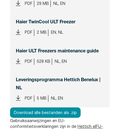
PDF
29 MB
NL, EN
Haier TwinCool ULT Freezer
PDF
2 MB
EN, NL
Haier ULT Freezers maintenance guide
PDF
528 KB
NL, EN
Leveringsprogramma Hettich Benelux |
NL
PDF
5 MB
NL, EN
Download alle bestanden als .zip
Gebruiksaanwijzingen en EU-
conformiteitsverklaringen zijn in de
Hettich eIFU-