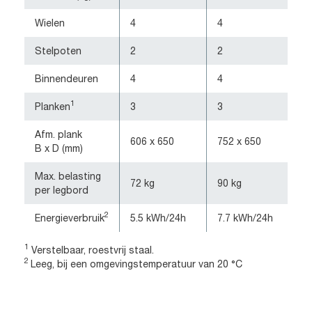
Wielen
4
4
Stelpoten
2
2
Binnendeuren
4
4
1
Planken
3
3
Afm. plank
606 x 650
752 x 650
B x D (mm)
Max. belasting
72 kg
90 kg
per legbord
2
Energieverbruik
5.5 kWh/24h
7.7 kWh/24h
1
Verstelbaar, roestvrij staal.
2
Leeg, bij een omgevingstemperatuur van 20 °C