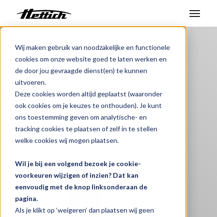
Benelux
Producten
Producten
Wij maken gebruik van noodzakelijke en functionele
cookies om onze website goed te laten werken en
TwinCool ULT Vriezer
Markten
de door jou gevraagde dienst(en) te kunnen
uitvoeren.
Haier Biomedical
Support Center
Deze cookies worden altijd geplaatst (waaronder
ook cookies om je keuzes te onthouden). Je kunt
Over ons
ons toestemming geven om analytische- en
i
tracking cookies te plaatsen of zelf in te stellen
Contact
welke cookies wij mogen plaatsen.
Wil je bij een volgend bezoek je cookie-
Nieuws en evenementen
voorkeuren wijzigen of inzien? Dat kan
eenvoudig met de knop linksonderaan de
Downloads
pagina.
Werken bij
Als je klikt op ‘weigeren’ dan plaatsen wij geen