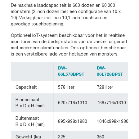
De maximale laadcapaciteit is 600 dozen en 60.000
monsters (2 inch dozen met een configuratie van 10 x
10). Verkrijgbaar met een 10,1 inch touchscreen,
gevoelige touchbediening.
Optioneel IoT-systeem beschikbaar voor het in realtime
monitoren van de bedrijfsstatus van de vriezer, uitgerust
met meerdere alarmfuncties. Ook optioneel beschikbaar
is een verstelbare lade voor het laden van monsters.
DW-
DW-
86L578BPST
86L728BPST
Capaciteit
578 liter
728 liter
Binnenmaat
620x716x1310
766x716x1310
B x D x H (mm)
Buitenmaat
895x998x1980
1046x998x1980
B x D x H (mm)
Gewicht (kg)
325
350