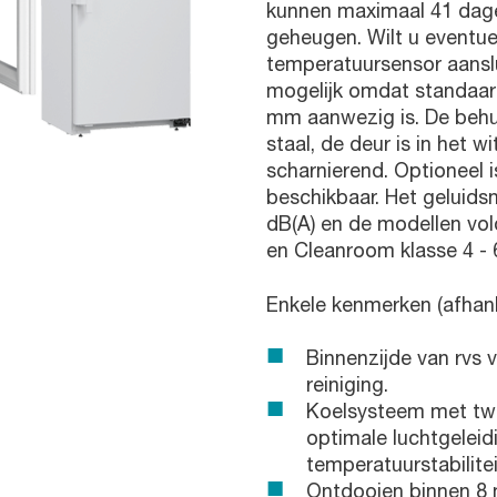
kunnen maximaal 41 dag
geheugen. Wilt u eventue
temperatuursensor aanslu
mogelijk omdat standaar
mm aanwezig is. De behui
staal, de deur is in het w
scharnierend. Optioneel i
beschikbaar. Het geluidsn
dB(A) en de modellen vo
en Cleanroom klasse 4 - 
Enkele kenmerken (afhank
Binnenzijde van rvs 
reiniging.
Koelsysteem met twee
optimale luchtgelei
temperatuurstabilite
Ontdooien binnen 8 