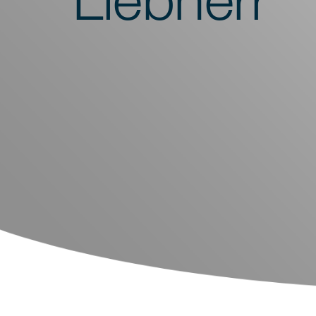
Spoelmachines
Monsterbereiding
Schudders
Analyse
Monitoring