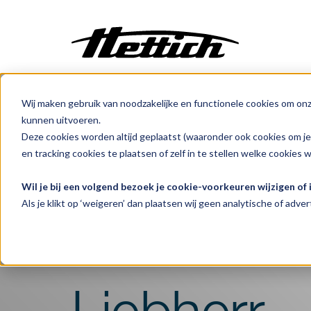
Wij maken gebruik van noodzakelijke en functionele cookies om on
Maatwerk
kunnen uitvoeren.
Incubatoren
Deze cookies worden altijd geplaatst (waaronder ook cookies om j
Benelux
Producten
Centrifuges
en tracking cookies te plaatsen of zelf in te stellen welke cookies 
Klimaatkasten
Wil je bij een volgend bezoek je cookie-voorkeuren wijzigen of
Laboratorium
Koelen
Als je klikt op ‘weigeren’ dan plaatsen wij geen analytische of advert
Vriezen
Koelkasten
Ovens
Sterilisatoren
Baden
Liebherr
Flowkasten