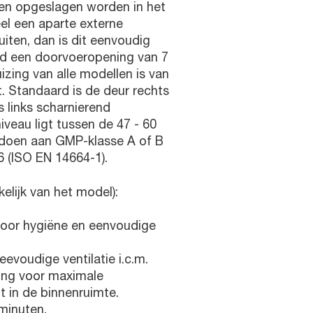
en opgeslagen worden in het
el een aparte externe
iten, dan is dit eenvoudig
d een doorvoeropening van 7
zing van alle modellen is van
it. Standaard is de deur rechts
s links scharnierend
iveau ligt tussen de 47 - 60
ldoen aan GMP-klasse A of B
6 (ISO EN 14664-1).
elijk van het model):
voor hygiëne en eenvoudige
voudige ventilatie i.c.m.
ding voor maximale
it in de binnenruimte.
minuten.