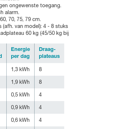
tegen ongewenste toegang.
ch alarm.
60, 70, 75, 79 cm.
(afh. van model): 4 - 8 stuks
adplateau 60 kg (45/50 kg bij
Energie
Draag-
d
per dag
plateaus
1,3 kWh
8
1,9 kWh
8
0,5 kWh
4
0,9 kWh
4
0,6 kWh
4