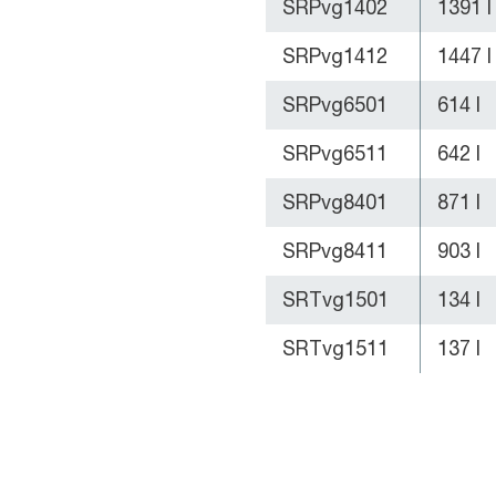
SRPvg1402
1391 l
SRPvg1412
1447 l
SRPvg6501
614 l
SRPvg6511
642 l
SRPvg8401
871 l
SRPvg8411
903 l
SRTvg1501
134 l
SRTvg1511
137 l