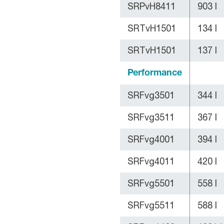
SRPvH8411
903 l
SRTvH1501
134 l
SRTvH1501
137 l
Performance
SRFvg3501
344 l
SRFvg3511
367 l
SRFvg4001
394 l
SRFvg4011
420 l
SRFvg5501
558 l
SRFvg5511
588 l