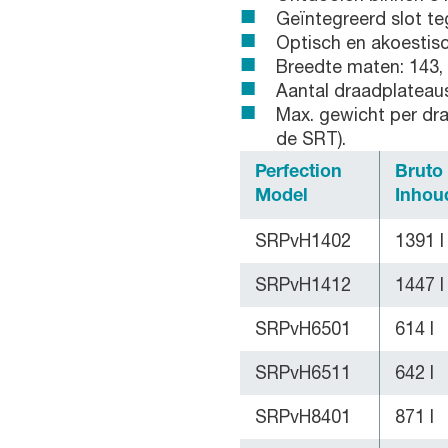
Geïntegreerd slot 
Optisch en akoestis
Breedte maten: 143, 
Aantal draadplateaus 
Max. gewicht per dra
de SRT).
Perfection
Bruto
Model
Inhou
SRPvH1402
1391 l
SRPvH1412
1447 l
SRPvH6501
614 l
SRPvH6511
642 l
SRPvH8401
871 l