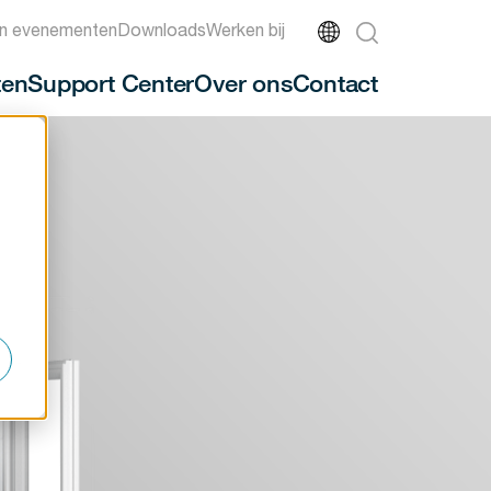
n evenementen
Downloads
Werken bij
ten
Support Center
Over ons
Contact
-